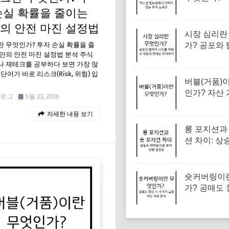
보장에서 지
손실 확률을 줄이는
는 투자 노
의 안전 마진 설정법
시장 심리란
 무엇인가? 투자 손실 확률을 줄
가? 공포와 
만의 안전 마진 설정법 분석 주식
이클 속에서
 재테크를 공부하다 보면 가장 많
반대로 투자
단어가 바로 리스크(Risk, 위험) 입
버블(거품)
인가? 자산 
로그
5월 23, 2026
의 징후와 
자세한 내용 보기
례를 통한 
롱 포지션과
션 차이: 상
에 따른 투자
정법
숏커버링이
가? 공매도 
주가가 급등
유 분석