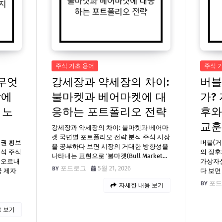
주식 기초 용어
주식 
무엇
강세장과 약세장의 차이:
버블
장에
불마켓과 베어마켓에 대
가?
 노
응하는 포트폴리오 전략
후와
교훈
강세장과 약세장의 차이: 불마켓과 베어마
켓 국면별 포트폴리오 전략 분석 주식 시장
권 횡보
버블(거
을 공부하다 보면 시장의 거대한 방향성을
분석 주식
의 징후
나타내는 표현으로 '불마켓(Bull Market…
 오르내
가상자산
포드로그
5월 21, 2026
국 제자
다 보면
포드
자세한 내용 보기
 보기