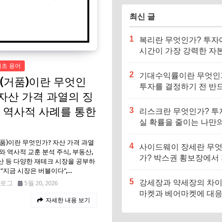
최신 글
1
복리란 무엇인가? 투자
시간이 가장 강력한 자
되는 과학적 원리
기초 용어
2
기대수익률이란 무엇인
(거품)이란 무엇인
투자를 결정하기 전 반
 자산 가격 과열의 징
계산해야 할 핵심 지표
 역사적 사례를 통한
3
리스크란 무엇인가? 투
실 확률을 줄이는 나만의
전 마진 설정법
품)이란 무엇인가? 자산 가격 과열
4
사이드웨이 장세란 무
와 역사적 교훈 분석 주식, 부동산,
가? 박스권 횡보장에서
 등 다양한 재테크 시장을 공부하
지 않는 투자 노하우
 "지금 시장은 버블이다",…
5
강세장과 약세장의 차이:
로그
5월 20, 2026
마켓과 베어마켓에 대
자세한 내용 보기
포트폴리오 전략