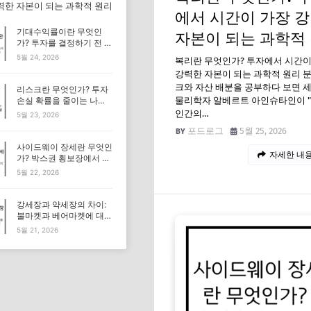
력한 자본이 되는 과학적 원리
에서 시간이 가장 
기대수익률이란 무엇인
자본이 되는 과학적
가? 투자를 결정하기 전 반
드시 계산해야 할 핵심 지
5월 24, 2026
복리란 무엇인가? 투자에서 시간이
표
강력한 자본이 되는 과학적 원리 
크와 자산 배분을 공부하다 보면 
리스크란 무엇인가? 투자
물리학자 알베르트 아인슈타인이 
손실 확률을 줄이는 나만
의 안전 마진 설정법
인간의…
5월 23, 2026
포드로그
5월 25, 2026
사이드웨이 장세란 무엇인
자세한 내용
가? 박스권 횡보장에서 지
치지 않는 투자 노하우
5월 22, 2026
강세장과 약세장의 차이:
불마켓과 베어마켓에 대응
하는 포트폴리오 전략
5월 21, 2026