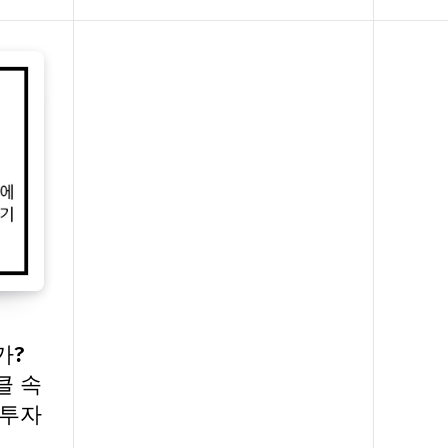
가?
클 속
 투자