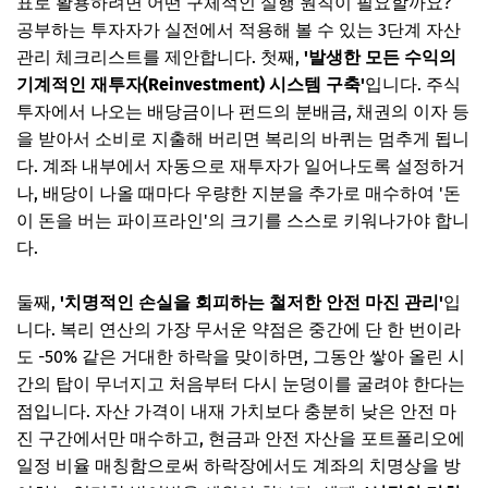
표로 활용하려면 어떤 구체적인 실행 원칙이 필요할까요?
공부하는 투자자가 실전에서 적용해 볼 수 있는 3단계 자산
관리 체크리스트를 제안합니다. 첫째,
'발생한 모든 수익의
기계적인 재투자(Reinvestment) 시스템 구축'
입니다. 주식
투자에서 나오는 배당금이나 펀드의 분배금, 채권의 이자 등
을 받아서 소비로 지출해 버리면 복리의 바퀴는 멈추게 됩니
다. 계좌 내부에서 자동으로 재투자가 일어나도록 설정하거
나, 배당이 나올 때마다 우량한 지분을 추가로 매수하여 '돈
이 돈을 버는 파이프라인'의 크기를 스스로 키워나가야 합니
다.
둘째,
'치명적인 손실을 회피하는 철저한 안전 마진 관리'
입
니다. 복리 연산의 가장 무서운 약점은 중간에 단 한 번이라
도 -50% 같은 거대한 하락을 맞이하면, 그동안 쌓아 올린 시
간의 탑이 무너지고 처음부터 다시 눈덩이를 굴려야 한다는
점입니다. 자산 가격이 내재 가치보다 충분히 낮은 안전 마
진 구간에서만 매수하고, 현금과 안전 자산을 포트폴리오에
일정 비율 매칭함으로써 하락장에서도 계좌의 치명상을 방