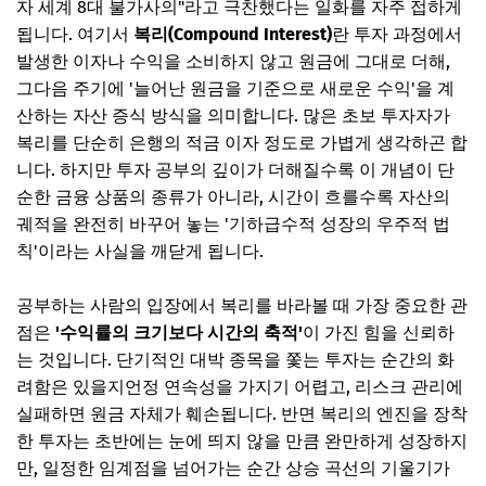
자 세계 8대 불가사의"라고 극찬했다는 일화를 자주 접하게
됩니다. 여기서
복리(Compound Interest)
란 투자 과정에서
발생한 이자나 수익을 소비하지 않고 원금에 그대로 더해,
그다음 주기에 '늘어난 원금을 기준으로 새로운 수익'을 계
산하는 자산 증식 방식을 의미합니다. 많은 초보 투자자가
복리를 단순히 은행의 적금 이자 정도로 가볍게 생각하곤 합
니다. 하지만 투자 공부의 깊이가 더해질수록 이 개념이 단
순한 금융 상품의 종류가 아니라, 시간이 흐를수록 자산의
궤적을 완전히 바꾸어 놓는 '기하급수적 성장의 우주적 법
칙'이라는 사실을 깨닫게 됩니다.
공부하는 사람의 입장에서 복리를 바라볼 때 가장 중요한 관
점은
'수익률의 크기보다 시간의 축적'
이 가진 힘을 신뢰하
는 것입니다. 단기적인 대박 종목을 쫓는 투자는 순간의 화
려함은 있을지언정 연속성을 가지기 어렵고, 리스크 관리에
실패하면 원금 자체가 훼손됩니다. 반면 복리의 엔진을 장착
한 투자는 초반에는 눈에 띄지 않을 만큼 완만하게 성장하지
만, 일정한 임계점을 넘어가는 순간 상승 곡선의 기울기가